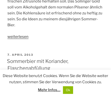
frischen Zitrusnote herhalten soll. Das Sollinger Gold
soll vom Alkoholgehalt dem normalen Pilsener ähnlich
sein. Die Kohlensäure ist erfrischend ohne zu heftig zu
sein. So die Ideen zu meinem diesjährigen Sommer-
Bier.
„Sommer-
weiterlesen
Bier
Sollinger
Gold“
VERÖFFENTLICHT
7. APRIL 2013
AM
Sommerbier mit Koriander,
Flaschenabfüllung
Diese Website benutzt Cookies. Wenn Sie die Website weiter
nutzen, stimmen Sie der Verwendung von Cookies zu.
Mehr Infos...
.
Ok