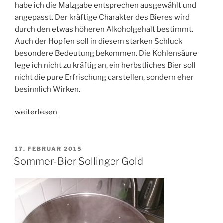
habe ich die Malzgabe entsprechen ausgewählt und
angepasst. Der kräftige Charakter des Bieres wird
durch den etwas höheren Alkoholgehalt bestimmt.
Auch der Hopfen soll in diesem starken Schluck
besondere Bedeutung bekommen. Die Kohlensäure
lege ich nicht zu kräftig an, ein herbstliches Bier soll
nicht die pure Erfrischung darstellen, sondern eher
besinnlich Wirken.
„Goldener
weiterlesen
Herbst
–
Starkes
VERÖFFENTLICHT
17. FEBRUAR 2015
AM
Bier
Sommer-Bier Sollinger Gold
für
den
Herbst“