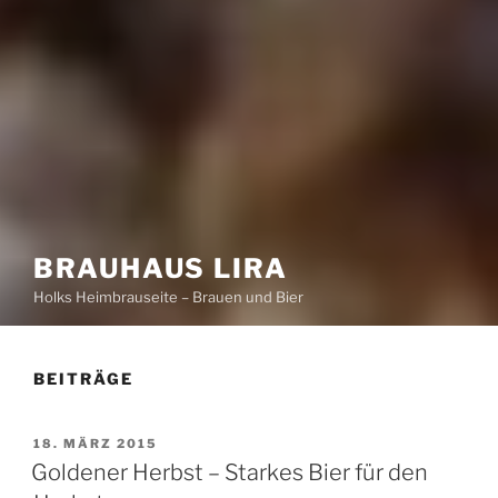
BRAUHAUS LIRA
Holks Heimbrauseite – Brauen und Bier
BEITRÄGE
VERÖFFENTLICHT
18. MÄRZ 2015
AM
Goldener Herbst – Starkes Bier für den