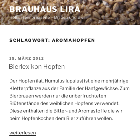
Zum
BRAUHAUS LIRA
Inhalt
Holks Heimbrauseite – Brauen und Bier
springen
SCHLAGWORT:
AROMAHOPFEN
VERÖFFENTLICHT
15. MÄRZ 2012
AM
Bierlexikon Hopfen
Der Hopfen (lat. Humulus lupulus) ist eine mehrjährige
Kletterpflanze aus der Familie der Hanfgewächse. Zum
Bierbrauen werden nur die unberfruchteten
Blütenstände des weiblichen Hopfens verwendet.
Diese enthalten die Bitter- und Aromastoffe die wir
beim Hopfenkochen dem Bier zuführen wollen.
„Bierlexikon
weiterlesen