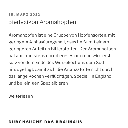
Hopfen“
VERÖFFENTLICHT
15. MÄRZ 2012
AM
Bierlexikon Aromahopfen
Aromahopfen ist eine Gruppe von Hopfensorten, mit
geringem Alphasäuregehalt, dass heißt mit einem
geringeren Anteil an Bitterstoffen. Der Aromahofpen
hat aber meistens ein edleres Aroma und wird erst
kurz vor dem Ende des Würzekochens dem Sud
hinzugefügt, damit sich die Aromastoffe nicht durch
das lange Kochen verflüchtigen. Speziell in England
und bei einigen Spezialbieren
„Bierlexikon
weiterlesen
Aromahopfen“
DURCHSUCHE DAS BRAUHAUS