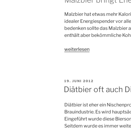
Malzbier hat etwas mehr Kalorien
idealer Energiespender vor all
bedenken sollte das Malzbier au
enthält aber bekömmliche Kohl
„Malzbier“
weiterlesen
VERÖFFENTLICHT
19. JUNI 2012
AM
Diätbier oft auch D
Diätbier ist eher ein Nischenpr
Brauindustrie. Es wird hauptsäc
Eingeführt wurde diese Biersor
Seitdem wurde es immer weite