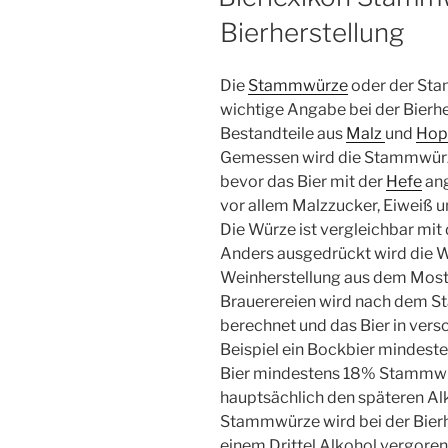
Kalorien
Bierherstellung
und
Alkohol“
Die
Stammwürze
oder der Sta
wichtige Angabe bei der Bierher
Bestandteile aus
Malz
und
Hop
Gemessen wird die Stammwürz
bevor das Bier mit der
Hefe
ang
vor allem Malzzucker, Eiweiß 
Die Würze ist vergleichbar mit
Anders ausgedrückt wird die W
Weinherstellung aus dem Most 
Brauerereien wird nach dem S
berechnet und das Bier in vers
Beispiel ein Bockbier mindes
Bier mindestens 18% Stammwü
hauptsächlich den späteren Al
Stammwürze wird bei der Bierh
einem Drittel Alkohol vergoren