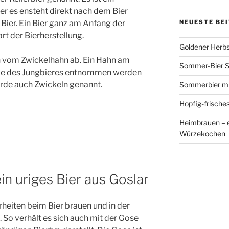
er es ensteht direkt nach dem Bier
s Bier. Ein Bier ganz am Anfang der
NEUESTE BE
rt der Bierherstellung.
Goldener Herbst
ch vom Zwickelhahn ab. Ein Hahn am
Sommer-Bier So
obe des Jungbieres entnommen werden
rde auch Zwickeln genannt.
Sommerbier mit
Hopfig-frische
Heimbrauen – ei
Würzekochen
ein uriges Bier aus Goslar
heiten beim Bier brauen und in der
 So verhält es sich auch mit der Gose