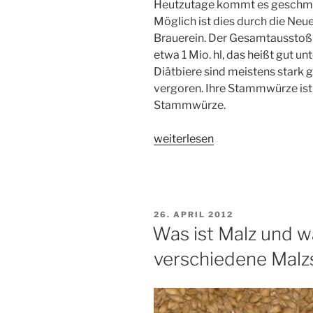
Heutzutage kommt es geschmack
Möglich ist dies durch die Neu
Brauerein. Der Gesamtausstoß 
etwa 1 Mio. hl, das heißt gut 
Diätbiere sind meistens stark 
vergoren. Ihre Stammwürze ist 
Stammwürze.
„Diätbier
weiterlesen
oft
auch
Diät-
Pils
VERÖFFENTLICHT
26. APRIL 2012
genannt“
AM
Was ist Malz und wa
verschiedene Malz