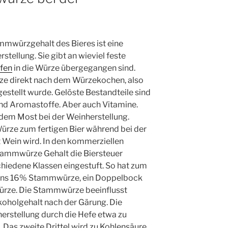
mmwürzgehalt des Bieres ist eine
stellung. Sie gibt an wieviel feste
fen
in die Würze übergegangen sind.
e direkt nach dem Würzekochen, also
estellt wurde. Gelöste Bestandteile sind
und Aromastoffe. Aber auch Vitamine.
 dem Most bei der Weinherstellung.
ürze zum fertigen Bier während bei der
Wein wird. In den kommerziellen
tammwürze Gehalt die Biersteuer
chiedene Klassen eingestuft. So hat zum
tens 16% Stammwürze, ein Doppelbock
rze. Die Stammwürze beeinflusst
koholgehalt nach der Gärung. Die
erstellung durch die Hefe etwa zu
. Das zweite Drittel wird zu Kohlensäure