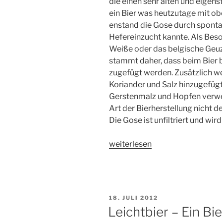
die einen sehr alten und eigens
ein Bier was heutzutage mit ob
enstand die Gose durch sponta
Hefereinzucht kannte. Als Beson
Weiße oder das belgische Geuz
stammt daher, dass beim Bier 
zugefügt werden. Zusätzlich w
Koriander und Salz hinzugefüg
Gerstenmalz und Hopfen verwen
Art der Bierherstellung nicht 
Die Gose ist unfiltriert und wi
„Bierlexikon:
weiterlesen
Gose,
ein
uriges
Bier
VERÖFFENTLICHT
18. JULI 2012
aus
AM
Leichtbier – Ein Bi
Goslar“