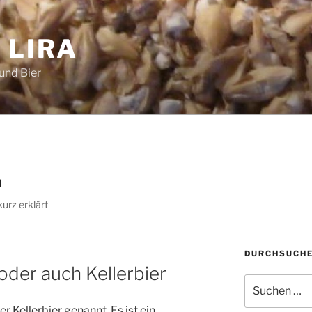
 LIRA
und Bier
N
urz erklärt
DURCHSUCHE
 oder auch Kellerbier
Suchen
nach:
r Kellerbier genannt. Es ist ein