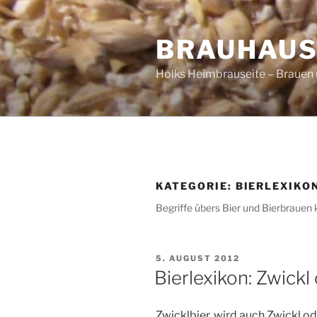
Zum
Inhalt
BRAUHAUS
springen
Holks Heimbrauseite – Brauen 
KATEGORIE:
BIERLEXIKO
Begriffe übers Bier und Bierbrauen k
VERÖFFENTLICHT
5. AUGUST 2012
AM
Bierlexikon: Zwickl
Zwicklbier, wird auch Zwickl ode