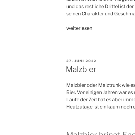
und das restliche Drittel ist d
seinen Charakter und Geschma
„Bierlexikon
weiterlesen
Stammwürze
bei
der
Bierherstellung“
VERÖFFENTLICHT
27. JUNI 2012
AM
Malzbier
Malzbier oder Malztrunk wie es h
Bier. Vor einigen Jahren war es
Laufe der Zeit hat es aber imm
Heutzutage ist ein kaum noch e
Malzbier bringt En