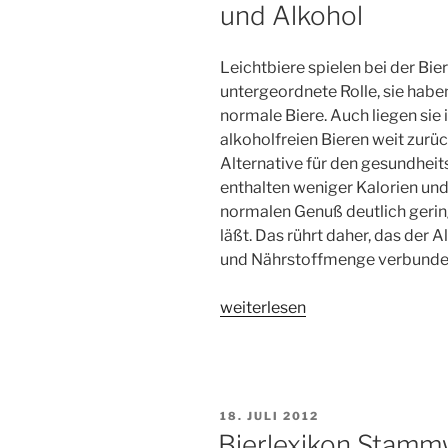
und Alkohol
Leichtbiere spielen bei der Bie
untergeordnete Rolle, sie habe
normale Biere. Auch liegen sie 
alkoholfreien Bieren weit zurü
Alternative für den gesundhei
enthalten weniger Kalorien und
normalen Genuß deutlich gerin
läßt. Das rührt daher, das der 
und Nährstoffmenge verbunden
„Leichtbier
weiterlesen
–
Ein
Bier
mit
VERÖFFENTLICHT
18. JULI 2012
weniger
AM
Bierlexikon Stamm