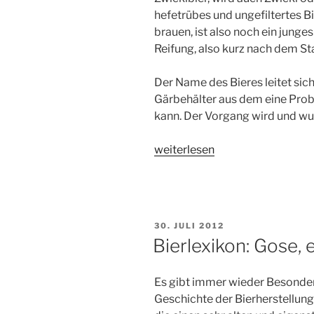
hefetrübes und ungefiltertes Bi
brauen, ist also noch ein junge
Reifung, also kurz nach dem Sta
Der Name des Bieres leitet si
Gärbehälter aus dem eine Pr
kann. Der Vorgang wird und wu
„Bierlexikon:
weiterlesen
Zwickl
oder
auch
Kellerbier“
VERÖFFENTLICHT
30. JULI 2012
AM
Bierlexikon: Gose, 
Es gibt immer wieder Besonder
Geschichte der Bierherstellung.