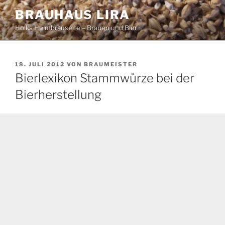
Zum
BRAUHAUS LIRA
Inhalt
Holks Heimbrauseite – Brauen und Bier
springen
VERÖFFENTLICHT
18. JULI 2012
VON
BRAUMEISTER
AM
Bierlexikon Stammwürze bei der
Bierherstellung