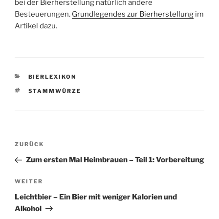
bei der Bierherstellung natürlich andere
Besteuerungen.
Grundlegendes zur Bierherstellung
im
Artikel dazu.
KATEGORIEN
BIERLEXIKON
SCHLAGWÖRTER
STAMMWÜRZE
Beitragsnavigation
Vorheriger
ZURÜCK
Beitrag
Zum ersten Mal Heimbrauen – Teil 1: Vorbereitung
Nächster
WEITER
Beitrag
Leichtbier – Ein Bier mit weniger Kalorien und
Alkohol